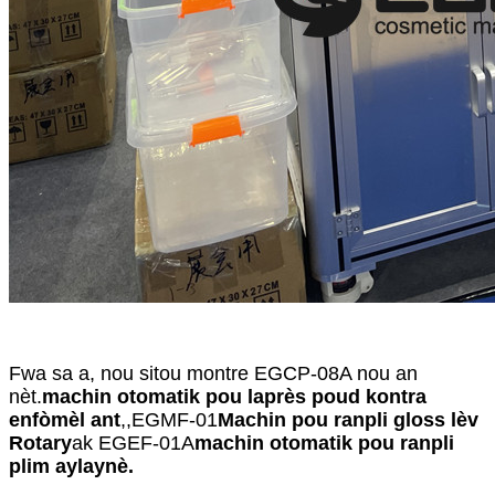
Fwa sa a, nou sitou montre EGCP-08A nou an
nèt.
machin otomatik pou laprès poud kontra
enfòmèl ant
,,EGMF-01
Machin pou ranpli gloss lèv
Rotary
ak EGEF-01A
machin otomatik pou ranpli
plim aylaynè.