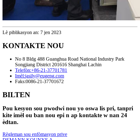
Lè piblikasyon an: 7 jen 2023
KONTAKTE NOU
No 8 Bldg 488 Guanghua Road National Industry Park
Songjiang District 201616 Shanghai Lachin
Telefòn:
+86-21-37701781
Imèl:
jasily@eugeng.com
Faks:
0086-21-37701672
BILTEN
Pou kesyon sou pwodwi nou yo oswa lis pri, tanpri
kite imèl ou ban nou epi n ap kontakte w nan 24
èdtan.
Règleman sou enfòmasyon prive
DEMANN KOUNYE A