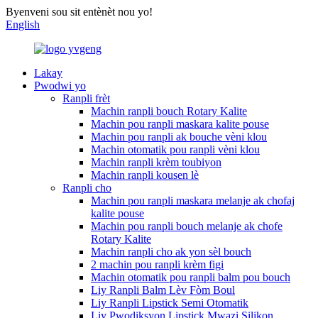
Byenveni sou sit entènèt nou yo!
English
Lakay
Pwodwi yo
Ranpli frèt
Machin ranpli bouch Rotary Kalite
Machin pou ranpli maskara kalite pouse
Machin pou ranpli ak bouche vèni klou
Machin otomatik pou ranpli vèni klou
Machin ranpli krèm toubiyon
Machin ranpli kousen lè
Ranpli cho
Machin pou ranpli maskara melanje ak chofaj
kalite pouse
Machin pou ranpli bouch melanje ak chofe
Rotary Kalite
Machin ranpli cho ak yon sèl bouch
2 machin pou ranpli krèm figi
Machin otomatik pou ranpli balm pou bouch
Liy Ranpli Balm Lèv Fòm Boul
Liy Ranpli Lipstick Semi Otomatik
Liy Pwodiksyon Lipstick Mwazi Silikon