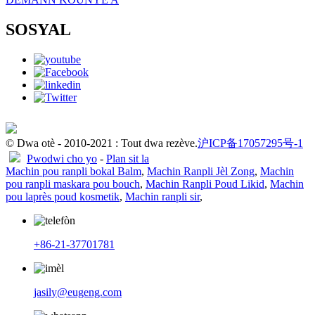
SOSYAL
© Dwa otè - 2010-2021 : Tout dwa rezève.
沪ICP备17057295号-1
Pwodwi cho yo
-
Plan sit la
Machin pou ranpli bokal Balm
,
Machin Ranpli Jèl Zong
,
Machin
pou ranpli maskara pou bouch
,
Machin Ranpli Poud Likid
,
Machin
pou laprès poud kosmetik
,
Machin ranpli sir
,
+86-21-37701781
jasily@eugeng.com