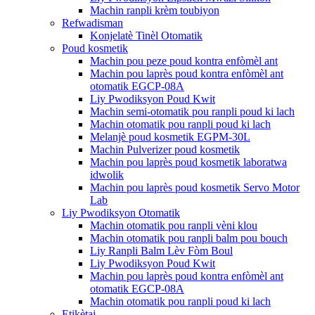
Machin ranpli krèm toubiyon
Refwadisman
Konjelatè Tinèl Otomatik
Poud kosmetik
Machin pou peze poud kontra enfòmèl ant
Machin pou laprès poud kontra enfòmèl ant
otomatik EGCP-08A
Liy Pwodiksyon Poud Kwit
Machin semi-otomatik pou ranpli poud ki lach
Machin otomatik pou ranpli poud ki lach
Melanjè poud kosmetik EGPM-30L
Machin Pulverizer poud kosmetik
Machin pou laprès poud kosmetik laboratwa
idwolik
Machin pou laprès poud kosmetik Servo Motor
Lab
Liy Pwodiksyon Otomatik
Machin otomatik pou ranpli vèni klou
Machin otomatik pou ranpli balm pou bouch
Liy Ranpli Balm Lèv Fòm Boul
Liy Pwodiksyon Poud Kwit
Machin pou laprès poud kontra enfòmèl ant
otomatik EGCP-08A
Machin otomatik pou ranpli poud ki lach
Etikètaj