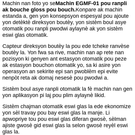
Machin nan foto yo se
Machin EGMF-01 pou ranpli
ak bouche gloss pou bouch.
Konpare ak machin
estanda a, gen yon konsepsyon espesyal pou ajoute
yon detèktè direksyon boutèy, yon sistèm boul asye
otomatik pou ranpli pwodwi aylaynè ak yon sistèm
eswi glas otomatik.
Capteur direksyon boutèy la pou ede tcheke ranvèse
boutèy la. Yon fwa sa rive, machin nan ap rete nan
pozisyon ki genyen ant estasyon otomatik pou peze
ak estasyon bouchon otomatik yo, sa ki asire yon
operasyon an sekirite epi san pwoblèm epi evite
nenpòt reta ak domaj nesesè pou pwodwi a.
Sistèm boul asye ranpli otomatik la fè machin nan gen
yon aplikasyon pi laj pou plim aylaynè likid.
Sistèm chajman otomatik eswi glas la ede ekonomize
yon sèl travay pou bay eswi glas la manje. Li
apwopriye tou pou eswi glas diferan gwosè, sèlman
ajiste gwosè gid eswi glas la selon gwosè reyèl eswi
glas la.