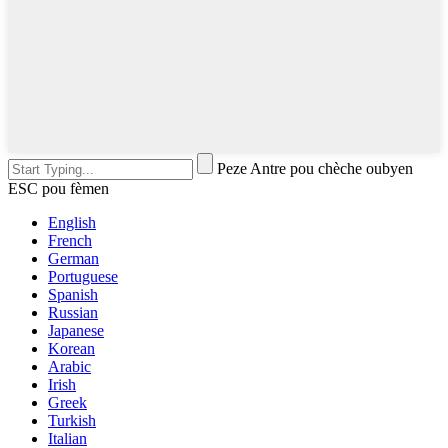
Peze Antre pou chèche oubyen
ESC pou fèmen
English
French
German
Portuguese
Spanish
Russian
Japanese
Korean
Arabic
Irish
Greek
Turkish
Italian