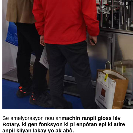
Se amelyorasyon nou an
machin ranpli gloss lèv
Rotary, ki gen fonksyon ki pi enpòtan epi ki atire
anpil kliyan lakay yo ak abò.