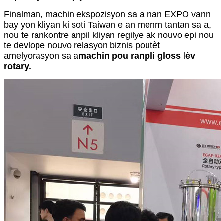
Finalman, machin ekspozisyon sa a nan EXPO vann
bay yon kliyan ki soti Taiwan e an menm tan
tan sa a,
nou te rankontre anpil kliyan regilye ak nouvo epi nou
te devlope nouvo relasyon biznis poutèt
amelyorasyon sa a
machin pou ranpli gloss lèv
rotary.