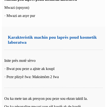
Mwazi (opsyon)
· Mwazi an asye pur
Karakteristik machin pou laprès poud kosmetik
laboratwa
Inite près motè sèrvo
· Bwat pou peze a ajiste ak koupl
· Peze plizyè fwa: Maksimòm 2 fwa
Ou ka mete tan ak presyon pou peze sou ekran taktil la.
Ou ka pèsonalize mwazi yon sèl koulè ak de koulè.