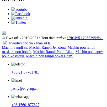
© Dwa otè - 2010-2021 : Tout dwa rezève.
沪ICP备17057295号-1
Pwodwi cho yo
-
Plan sit la
Machin ranpli sir
,
Machin Ranpli Jèl Zong
,
Machin pou ranpli
maskara pou bouch
,
Machin Ranpli Poud Likid
,
Machin pou laprès
poud kosmetik
,
Machin pou ranpli bokal Balm
,
+86-21-37701781
jasily@eugeng.com
+86 15601877627