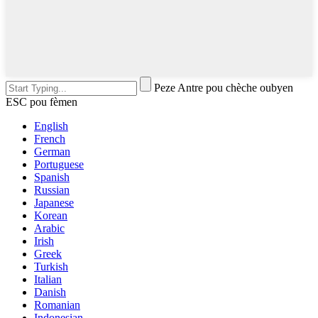
Peze Antre pou chèche oubyen
ESC pou fèmen
English
French
German
Portuguese
Spanish
Russian
Japanese
Korean
Arabic
Irish
Greek
Turkish
Italian
Danish
Romanian
Indonesian