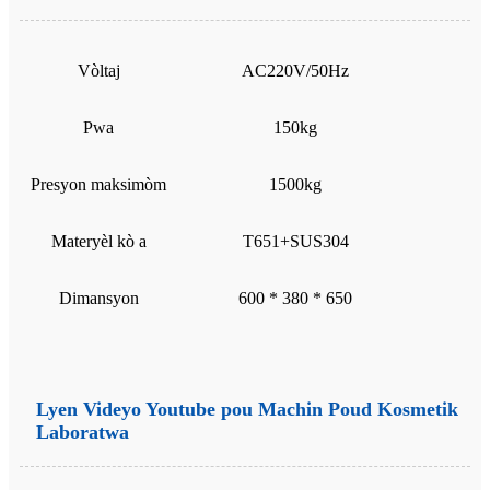
Vòltaj
AC220V/50Hz
Pwa
150kg
Presyon maksimòm
1500kg
Materyèl kò a
T651+SUS304
Dimansyon
600 * 380 * 650
Lyen Videyo Youtube pou Machin Poud Kosmetik
Laboratwa