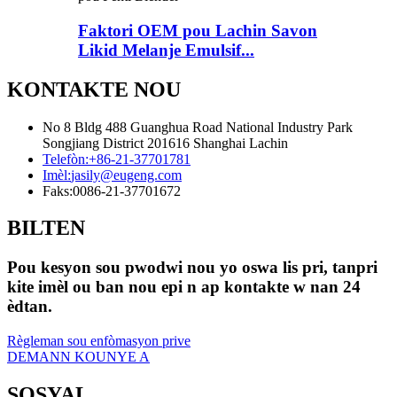
Faktori OEM pou Lachin Savon
Likid Melanje Emulsif...
KONTAKTE NOU
No 8 Bldg 488 Guanghua Road National Industry Park
Songjiang District 201616 Shanghai Lachin
Telefòn:
+86-21-37701781
Imèl:
jasily@eugeng.com
Faks:
0086-21-37701672
BILTEN
Pou kesyon sou pwodwi nou yo oswa lis pri, tanpri
kite imèl ou ban nou epi n ap kontakte w nan 24
èdtan.
Règleman sou enfòmasyon prive
DEMANN KOUNYE A
SOSYAL