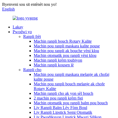
Byenveni sou sit entènèt nou yo!
English
Lakay
Pwodwi yo
Ranpli frèt
Machin ranpli bouch Rotary Kalite
Machin pou ranpli maskara kalite pouse
Machin pou ranpli ak bouche vèni klou
Machin otomatik pou ranpli vèni klou
Machin ranpli krèm toubiyon
Machin ranpli kousen lè
Ranpli cho
Machin pou ranpli maskara melanje ak chofaj
kalite pouse
Machin pou ranpli bouch melanje ak chofe
Rotary Kalite
Machin ranpli cho ak yon sèl bouch
2 machin pou ranpli krèm figi
Machin otomatik pou ranpli balm pou bouch
Liy Ranpli Balm Lèv Fòm Boul
Liy Ranpli Lipstick Semi Otomatik
Liy Pwodiksyon Lipstick Mwazi Silikon