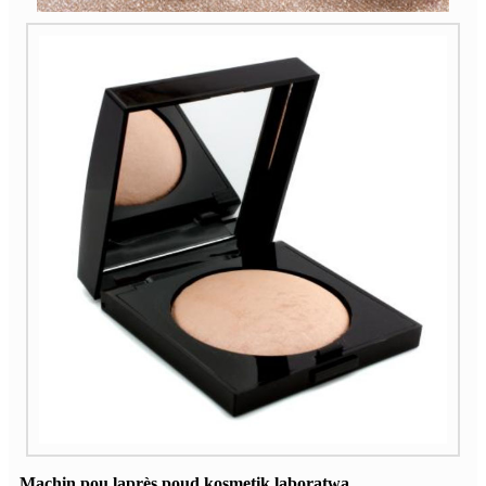
Machin pou laprès poud kosmetik laboratwa