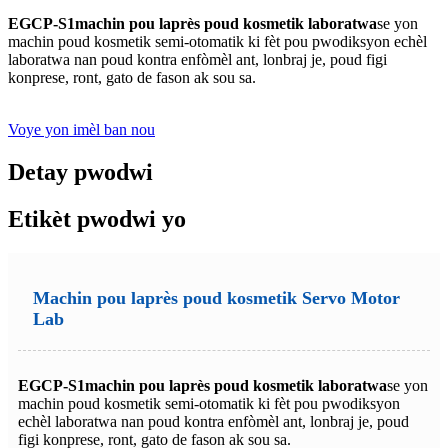
EGCP-S1
machin pou laprès poud kosmetik laboratwa
se yon
machin poud kosmetik semi-otomatik ki fèt pou pwodiksyon echèl
laboratwa nan poud kontra enfòmèl ant, lonbraj je, poud figi
konprese, ront, gato de fason ak sou sa.
Voye yon imèl ban nou
Detay pwodwi
Etikèt pwodwi yo
Machin pou laprès poud kosmetik Servo Motor
Lab
EGCP-S1
machin pou laprès poud kosmetik laboratwa
se yon
machin poud kosmetik semi-otomatik ki fèt pou pwodiksyon
echèl laboratwa nan poud kontra enfòmèl ant, lonbraj je, poud
figi konprese, ront, gato de fason ak sou sa.