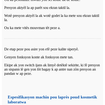
Presyon aktyèl la ap parèt sou ekran taktil la.
Wotè presyon aktyèl la ak wotè godet la ka mete sou ekran taktil
la.
Ou ka mete vitès mouvman tèt peze a.
De etap peze pou asire yon efè peze kalite siperyè.
Genyen fonksyon konte ak fonksyon mete tan.
Ekipe ak yon switch ijans ak limyè detèktè sekirite, ki fè presyon
an sispann lè gen yon lòt bagay k ap antre nan zòn presyon an
pandan w ap peze.
Espesifikasyon machin pou laprès poud kosmetik
laboratwa