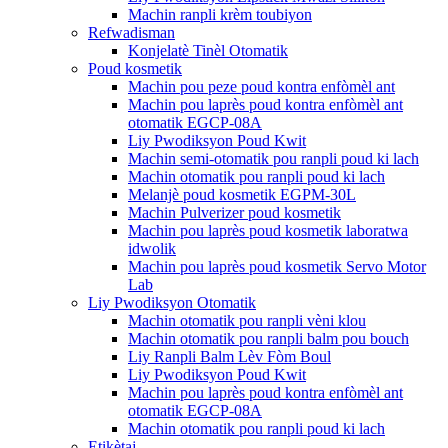
Machin ranpli krèm toubiyon
Refwadisman
Konjelatè Tinèl Otomatik
Poud kosmetik
Machin pou peze poud kontra enfòmèl ant
Machin pou laprès poud kontra enfòmèl ant
otomatik EGCP-08A
Liy Pwodiksyon Poud Kwit
Machin semi-otomatik pou ranpli poud ki lach
Machin otomatik pou ranpli poud ki lach
Melanjè poud kosmetik EGPM-30L
Machin Pulverizer poud kosmetik
Machin pou laprès poud kosmetik laboratwa
idwolik
Machin pou laprès poud kosmetik Servo Motor
Lab
Liy Pwodiksyon Otomatik
Machin otomatik pou ranpli vèni klou
Machin otomatik pou ranpli balm pou bouch
Liy Ranpli Balm Lèv Fòm Boul
Liy Pwodiksyon Poud Kwit
Machin pou laprès poud kontra enfòmèl ant
otomatik EGCP-08A
Machin otomatik pou ranpli poud ki lach
Etikètaj